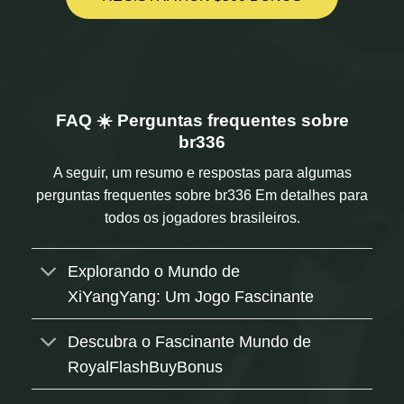
FAQ ☀️ Perguntas frequentes sobre
br336
A seguir, um resumo e respostas para algumas
perguntas frequentes sobre br336 Em detalhes para
todos os jogadores brasileiros.
Explorando o Mundo de
XiYangYang: Um Jogo Fascinante
Descubra o Fascinante Mundo de
RoyalFlashBuyBonus