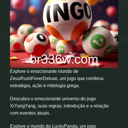
Explore o emocionante mundo de
ZeusRushFeverDeluxe, um jogo que combina
estratégia, ação e mitologia grega.
Descubra o emocionante universo do jogo
XiYangYang, suas regras, introdução e a relação
com eventos atuais.
Explore o mundo do LuckyPanda, um jogo