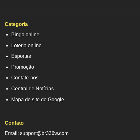
Categoria
Bingo online
Loteria online
Esportes
Promoção
Contate-nos
Central de Notícias
Mapa do site do Google
Contato
Email:
support@br336w.com