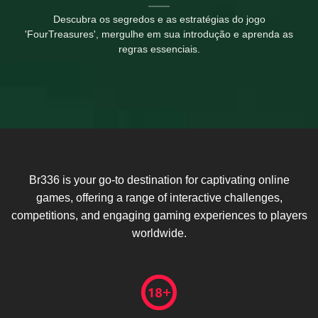
Descubra os segredos e as estratégias do jogo
'FourTreasures', mergulhe em sua introdução e aprenda as
regras essenciais.
Br336 is your go-to destination for captivating online
games, offering a range of interactive challenges,
competitions, and engaging gaming experiences to players
worldwide.