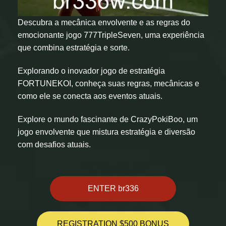
Descubra a mecânica envolvente e as regras do
emocionante jogo 777TripleSeven, uma experiência
que combina estratégia e sorte.
Explorando o inovador jogo de estratégia
FORTUNEKOI, conheça suas regras, mecânicas e
como ele se conecta aos eventos atuais.
Explore o mundo fascinante de CrazyPokiBoo, um
jogo envolvente que mistura estratégia e diversão
com desafios atuais.
ENTER br336
REGISTRATION $500 BONUS