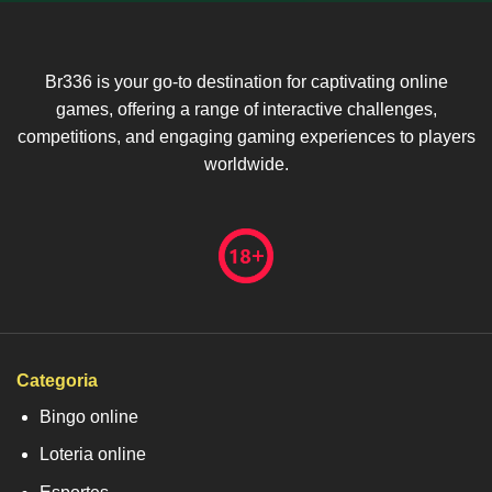
Br336 is your go-to destination for captivating online
games, offering a range of interactive challenges,
competitions, and engaging gaming experiences to players
worldwide.
Categoria
Bingo online
Loteria online