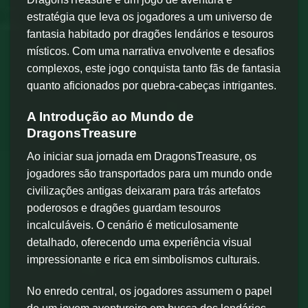
estratégia que leva os jogadores a um universo de
fantasia habitado por dragões lendários e tesouros
místicos. Com uma narrativa envolvente e desafios
complexos, este jogo conquista tanto fãs de fantasia
quanto aficionados por quebra-cabeças intrigantes.
A Introdução ao Mundo de
DragonsTreasure
Ao iniciar sua jornada em DragonsTreasure, os
jogadores são transportados para um mundo onde
civilizações antigas deixaram para trás artefatos
poderosos e dragões guardam tesouros
incalculáveis. O cenário é meticulosamente
detalhado, oferecendo uma experiência visual
impressionante e rica em simbolismos culturais.
No enredo central, os jogadores assumem o papel