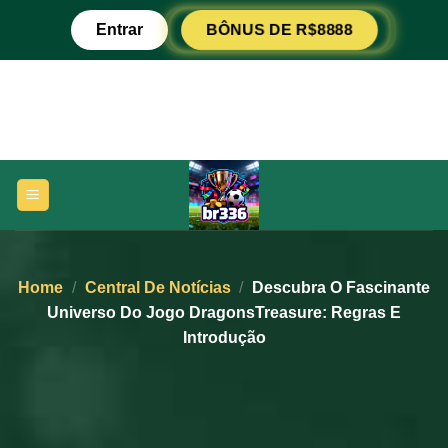
Ir
BÔNUS DE R$8888
Entrar
para
o
conteúdo
Home
/
Central De Notícias
/
Descubra O Fascinante
Universo Do Jogo DragonsTreasure: Regras E
Introdução