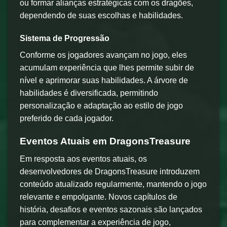
ou formar alianças estratégicas com os dragões,
dependendo de suas escolhas e habilidades.
Sistema de Progressão
Conforme os jogadores avançam no jogo, eles
acumulam experiência que lhes permite subir de
nível e aprimorar suas habilidades. A árvore de
habilidades é diversificada, permitindo
personalização e adaptação ao estilo de jogo
preferido de cada jogador.
Eventos Atuais em DragonsTreasure
Em resposta aos eventos atuais, os
desenvolvedores de DragonsTreasure introduzem
conteúdo atualizado regularmente, mantendo o jogo
relevante e empolgante. Novos capítulos de
história, desafios e eventos sazonais são lançados
para complementar a experiência de jogo,