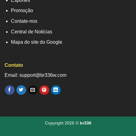
Esportes
Promoção
Contate-nos
Central de Notícias
Mapa do site do Google
Contato
Email:
support@br336w.com
Copyright 2026 ©
br336