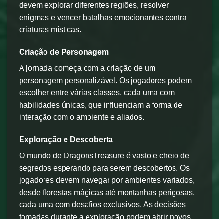
devem explorar diferentes regiões, resolver
enigmas e vencer batalhas emocionantes contra
criaturas místicas.
Criação de Personagem
A jornada começa com a criação de um
personagem personalizável. Os jogadores podem
escolher entre várias classes, cada uma com
habilidades únicas, que influenciam a forma de
interação com o ambiente e aliados.
Exploração e Descoberta
O mundo de DragonsTreasure é vasto e cheio de
segredos esperando para serem descobertos. Os
jogadores devem navegar por ambientes variados,
desde florestas mágicas até montanhas perigosas,
cada uma com desafios exclusivos. As decisões
tomadas durante a exploração podem abrir novos