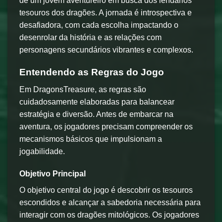
de um jovem aventureiro em busca dos lendários
tesouros dos dragões. A jornada é introspectiva e
desafiadora, com cada escolha impactando o
desenrolar da história e as relações com
personagens secundários vibrantes e complexos.
Entendendo as Regras do Jogo
Em DragonsTreasure, as regras são
cuidadosamente elaboradas para balancear
estratégia e diversão. Antes de embarcar na
aventura, os jogadores precisam compreender os
mecanismos básicos que impulsionam a
jogabilidade.
Objetivo Principal
O objetivo central do jogo é descobrir os tesouros
escondidos e alcançar a sabedoria necessária para
interagir com os dragões mitológicos. Os jogadores