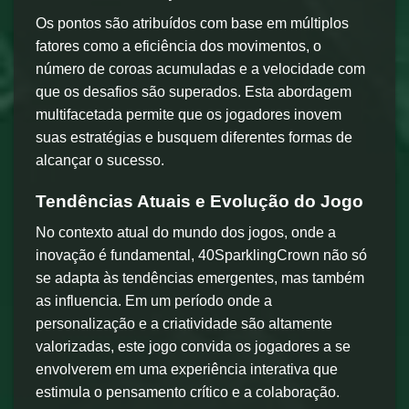
Os pontos são atribuídos com base em múltiplos
fatores como a eficiência dos movimentos, o
número de coroas acumuladas e a velocidade com
que os desafios são superados. Esta abordagem
multifacetada permite que os jogadores inovem
suas estratégias e busquem diferentes formas de
alcançar o sucesso.
Tendências Atuais e Evolução do Jogo
No contexto atual do mundo dos jogos, onde a
inovação é fundamental, 40SparklingCrown não só
se adapta às tendências emergentes, mas também
as influencia. Em um período onde a
personalização e a criatividade são altamente
valorizadas, este jogo convida os jogadores a se
envolverem em uma experiência interativa que
estimula o pensamento crítico e a colaboração.