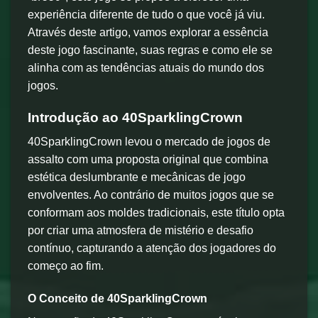
experiência diferente de tudo o que você já viu.
Através deste artigo, vamos explorar a essência
deste jogo fascinante, suas regras e como ele se
alinha com as tendências atuais do mundo dos
jogos.
Introdução ao 40SparklingCrown
40SparklingCrown levou o mercado de jogos de
assalto com uma proposta original que combina
estética deslumbrante e mecânicas de jogo
envolventes. Ao contrário de muitos jogos que se
conformam aos moldes tradicionais, este título opta
por criar uma atmosfera de mistério e desafio
contínuo, capturando a atenção dos jogadores do
começo ao fim.
O Conceito de 40SparklingCrown