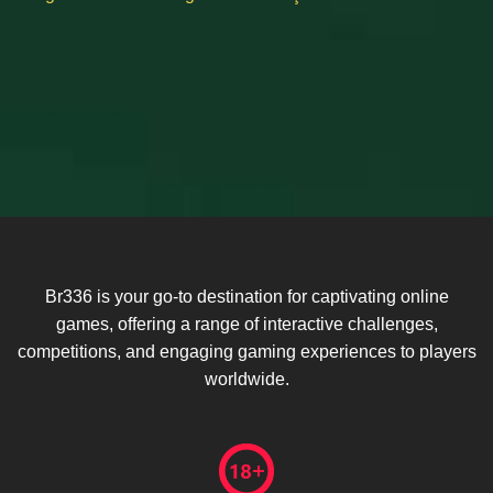
Br336 is your go-to destination for captivating online
games, offering a range of interactive challenges,
competitions, and engaging gaming experiences to players
worldwide.