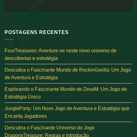
POSTAGENS RECENTES
FourTreasures: Aventure-se neste novo universo de
descobertas e estratégia
Descubra o Fascinante Mundo de RockinGorilla: Um Jogo
de Aventura e Estratégia
Explorando o Fascinante Mundo de ZeusM: Um Jogo de
Estratégia Único
JungleParty: Um Novo Jogo de Aventura e Estratégia que
Encanta Jogadores
Descubra o Fascinante Universo do Jogo
DragonsTreasure: Regras e Introdução