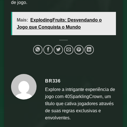
de jogo.
Mais:
ExplodingFruits: Desvendando o
Jogo que Conquista o Mundo
BR336
Explore a intrigante experiência de
jogo com 40SparklingCrown, um
título que cativa jogadores através
de suas regras exclusivas e
envolventes.