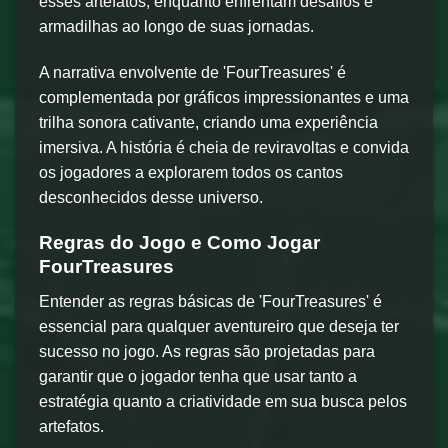
esses artefatos, enquanto enfrentam desafios e
armadilhas ao longo de suas jornadas.
A narrativa envolvente de 'FourTreasures' é
complementada por gráficos impressionantes e uma
trilha sonora cativante, criando uma experiência
imersiva. A história é cheia de reviravoltas e convida
os jogadores a explorarem todos os cantos
desconhecidos desse universo.
Regras do Jogo e Como Jogar
FourTreasures
Entender as regras básicas de 'FourTreasures' é
essencial para qualquer aventureiro que deseja ter
sucesso no jogo. As regras são projetadas para
garantir que o jogador tenha que usar tanto a
estratégia quanto a criatividade em sua busca pelos
artefatos.