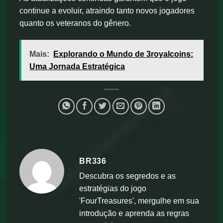
continue a evoluir, atraindo tanto novos jogadores
quanto os veteranos do gênero.
Mais:
Explorando o Mundo de 3royalcoins:
Uma Jornada Estratégica
BR336
Descubra os segredos e as
estratégias do jogo
'FourTreasures', mergulhe em sua
introdução e aprenda as regras