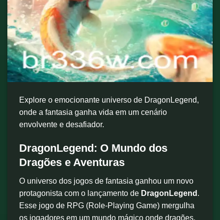
Explore o emocionante universo de DragonLegend,
onde a fantasia ganha vida em um cenário
envolvente e desafiador.
DragonLegend: O Mundo dos
Dragões e Aventuras
O universo dos jogos de fantasia ganhou um novo
protagonista com o lançamento de
DragonLegend
.
Esse jogo de RPG (Role-Playing Game) mergulha
os jogadores em um mundo mágico onde dragões,