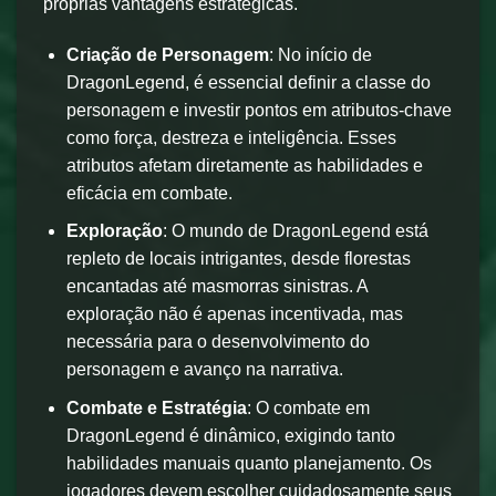
próprias vantagens estratégicas.
Criação de Personagem
: No início de
DragonLegend, é essencial definir a classe do
personagem e investir pontos em atributos-chave
como força, destreza e inteligência. Esses
atributos afetam diretamente as habilidades e
eficácia em combate.
Exploração
: O mundo de DragonLegend está
repleto de locais intrigantes, desde florestas
encantadas até masmorras sinistras. A
exploração não é apenas incentivada, mas
necessária para o desenvolvimento do
personagem e avanço na narrativa.
Combate e Estratégia
: O combate em
DragonLegend é dinâmico, exigindo tanto
habilidades manuais quanto planejamento. Os
jogadores devem escolher cuidadosamente seus