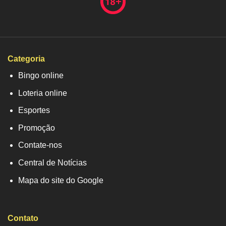
Categoria
Bingo online
Loteria online
Esportes
Promoção
Contate-nos
Central de Notícias
Mapa do site do Google
Contato