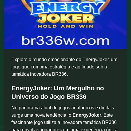
Explore o mundo emocionante do EnergyJoker, um
jogo que combina estratégia e agilidade sob a
temática inovadora BR336.
EnergyJoker: Um Mergulho no
Universo do Jogo BR336
No panorama atual de jogos analógicos e digitais,
surge uma nova tendência: o
EnergyJoker
. Este
fascinante jogo utiliza a inovadora temática BR336
para envolver jogadores em uma experiência única,