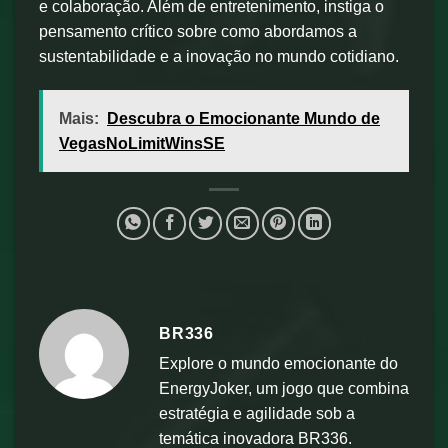
e colaboração. Além de entretenimento, instiga o
pensamento crítico sobre como abordamos a
sustentabilidade e a inovação no mundo cotidiano.
Mais:
Descubra o Emocionante Mundo de
VegasNoLimitWinsSE
BR336
Explore o mundo emocionante do
EnergyJoker, um jogo que combina
estratégia e agilidade sob a
temática inovadora BR336.