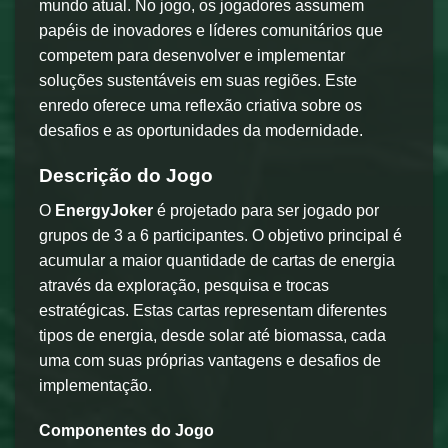
mundo atual. No jogo, os jogadores assumem
papéis de inovadores e líderes comunitários que
competem para desenvolver e implementar
soluções sustentáveis em suas regiões. Este
enredo oferece uma reflexão criativa sobre os
desafios e as oportunidades da modernidade.
Descrição do Jogo
O
EnergyJoker
é projetado para ser jogado por
grupos de 3 a 6 participantes. O objetivo principal é
acumular a maior quantidade de cartas de energia
através da exploração, pesquisa e trocas
estratégicas. Estas cartas representam diferentes
tipos de energia, desde solar até biomassa, cada
uma com suas próprias vantagens e desafios de
implementação.
Componentes do Jogo