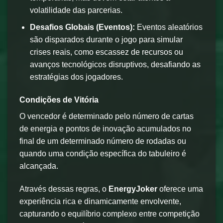
volatilidade das parcerias.
Desafios Globais (Eventos):
Eventos aleatórios
são disparados durante o jogo para simular
crises reais, como escassez de recursos ou
avanços tecnológicos disruptivos, desafiando as
estratégias dos jogadores.
Condições de Vitória
O vencedor é determinado pelo número de cartas
de energia e pontos de inovação acumulados no
final de um determinado número de rodadas ou
quando uma condição específica do tabuleiro é
alcançada.
Através dessas regras, o
EnergyJoker
oferece uma
experiência rica e dinamicamente envolvente,
capturando o equilíbrio complexo entre competição