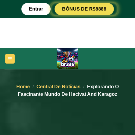
Ir
Entrar
BÔNUS DE R$8888
para
o
conteúdo
Home
/
Central De Notícias
/
Explorando O
Fascinante Mundo De Hacivat And Karagoz