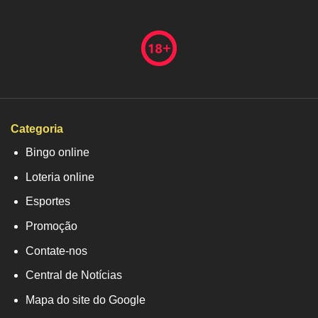
Categoria
Bingo online
Loteria online
Esportes
Promoção
Contate-nos
Central de Notícias
Mapa do site do Google