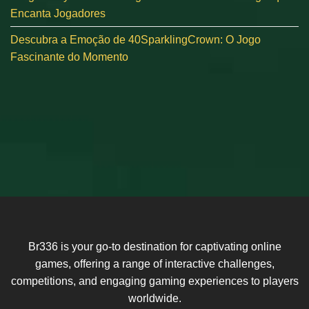
Encanta Jogadores
Descubra a Emoção de 40SparklingCrown: O Jogo
Fascinante do Momento
Br336 is your go-to destination for captivating online
games, offering a range of interactive challenges,
competitions, and engaging gaming experiences to players
worldwide.