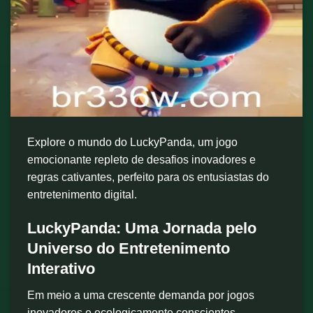
Explore o mundo do LuckyPanda, um jogo
emocionante repleto de desafios inovadores e
regras cativantes, perfeito para os entusiastas do
entretenimento digital.
LuckyPanda: Uma Jornada pelo
Universo do Entretenimento
Interativo
Em meio a uma crescente demanda por jogos
inovadores e ecologicamente conscientes,