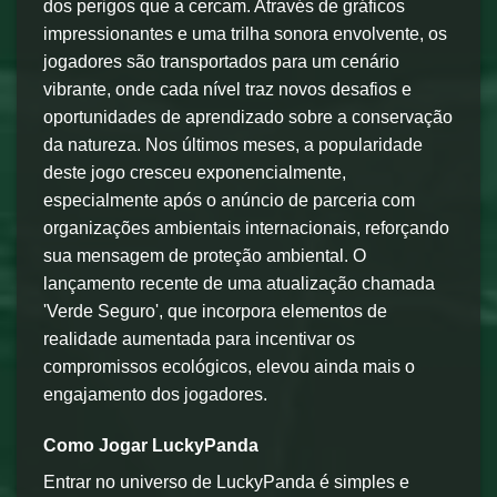
dos perigos que a cercam. Através de gráficos
impressionantes e uma trilha sonora envolvente, os
jogadores são transportados para um cenário
vibrante, onde cada nível traz novos desafios e
oportunidades de aprendizado sobre a conservação
da natureza. Nos últimos meses, a popularidade
deste jogo cresceu exponencialmente,
especialmente após o anúncio de parceria com
organizações ambientais internacionais, reforçando
sua mensagem de proteção ambiental. O
lançamento recente de uma atualização chamada
'Verde Seguro', que incorpora elementos de
realidade aumentada para incentivar os
compromissos ecológicos, elevou ainda mais o
engajamento dos jogadores.
Como Jogar LuckyPanda
Entrar no universo de LuckyPanda é simples e