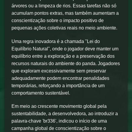
árvores ou a limpeza de rios. Essas tarefas não só
acumulam pontos extras, mas também aumentam a
conscientização sobre o impacto positivo de
pequenas ações coletivas reais no meio ambiente.
Uma regra inovadora é a chamada "Lei do
Equilíbrio Natural", onde o jogador deve manter um
equilíbrio entre a exploração e a preservação dos
recursos naturais do ambiente do panda. Jogadores
que exploram excessivamente sem preservar
adequadamente podem encontrar penalidades
temporárias, reforçando a importância de um
comportamento sustentável.
Em meio ao crescente movimento global pela
sustentabilidade, a desenvolvedora, ao introduzir a
palavra-chave 'br336', indicou o início de uma
campanha global de conscientização sobre o