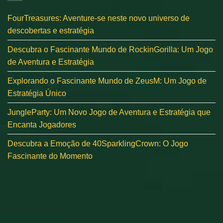
FourTreasures: Aventure-se neste novo universo de
descobertas e estratégia
Descubra o Fascinante Mundo de RockinGorilla: Um Jogo
de Aventura e Estratégia
Explorando o Fascinante Mundo de ZeusM: Um Jogo de
Estratégia Único
JungleParty: Um Novo Jogo de Aventura e Estratégia que
Encanta Jogadores
Descubra a Emoção de 40SparklingCrown: O Jogo
Fascinante do Momento