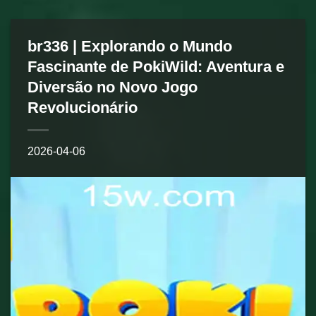
br336 | Explorando o Mundo
Fascinante de PokiWild: Aventura e
Diversão no Novo Jogo
Revolucionário
2026-04-06