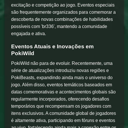
excitação e competição ao jogo. Eventos especiais
são frequentemente organizados para comemorar a
descoberta de novas combinações de habilidades
possíveis com 'br336', mantendo a comunidade
engajada e ativa.
Eventos Atuais e Inovações em
PokiWild
PokiWild não para de evoluir. Recentemente, uma
série de atualizações introduziu novas regiões e
PokiBeasts, expandindo ainda mais o universo do
jogo. Além disso, eventos temáticos baseados em
datas comemorativas e acontecimentos globais são
regularmente incorporados, oferecendo desafios
temporários que recompensam os jogadores com
itens exclusivos. A comunidade global de jogadores
é altamente ativa, participando em fóruns e eventos
ao vivo, fortalecendo ainda mais a conexão entre os