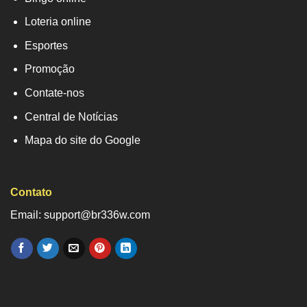
Loteria online
Esportes
Promoção
Contate-nos
Central de Notícias
Mapa do site do Google
Contato
Email:
support@br336w.com