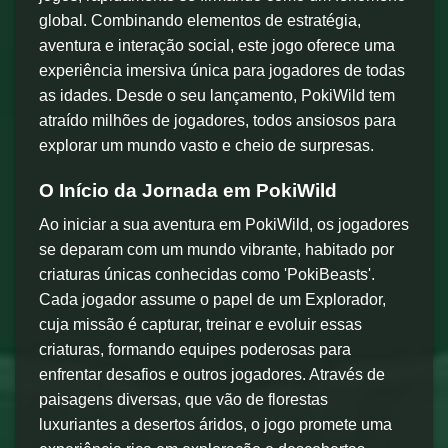
global. Combinando elementos de estratégia,
aventura e interação social, este jogo oferece uma
experiência imersiva única para jogadores de todas
as idades. Desde o seu lançamento, PokiWild tem
atraído milhões de jogadores, todos ansiosos para
explorar um mundo vasto e cheio de surpresas.
O Início da Jornada em PokiWild
Ao iniciar a sua aventura em PokiWild, os jogadores
se deparam com um mundo vibrante, habitado por
criaturas únicas conhecidas como 'PokiBeasts'.
Cada jogador assume o papel de um Explorador,
cuja missão é capturar, treinar e evoluir essas
criaturas, formando equipes poderosas para
enfrentar desafios e outros jogadores. Através de
paisagens diversas, que vão de florestas
luxuriantes a desertos áridos, o jogo promete uma