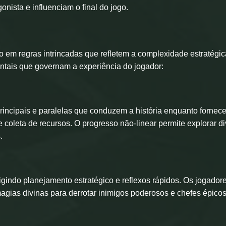
nista e influenciam o final do jogo.
em regras intrincadas que refletem a complexidade estratégic
entais que governam a experiência do jogador:
ncipais e paralelas que conduzem a história enquanto fornec
oleta de recursos. O progresso não-linear permite explorar d
.
gindo planejamento estratégico e reflexos rápidos. Os jogador
agias divinas para derrotar inimigos poderosos e chefes épicos