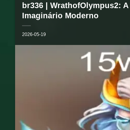
br336 | WrathofOlympus2: A 
Imaginário Moderno
2026-05-19