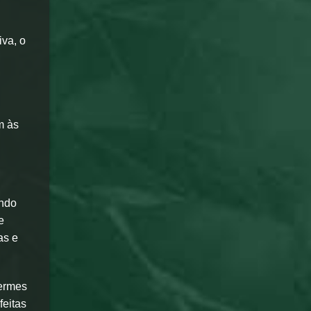
iva, o
m às
undo
e
as e
Hermes
feitas