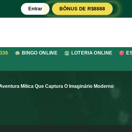
Entrar
BÔNUS DE R$8888
336
BINGO ONLINE
LOTERIA ONLINE
E
ventura Mítica Que Captura O Imaginário Moderno