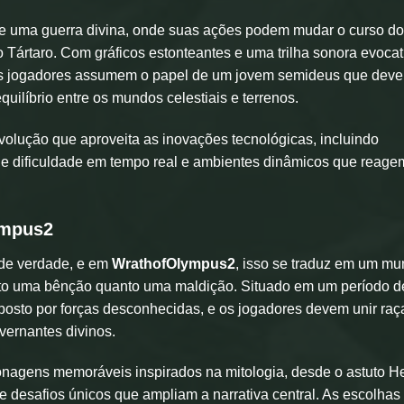
e uma guerra divina, onde suas ações podem mudar o curso do
 Tártaro. Com gráficos estonteantes e uma trilha sonora evocat
s. Os jogadores assumem o papel de um jovem semideus que deve
quilíbrio entre os mundos celestiais e terrenos.
olução que aproveita as inovações tecnológicas, incluindo
is de dificuldade em tempo real e ambientes dinâmicos que reage
ympus2
 de verdade, e em
WrathofOlympus2
, isso se traduz em um m
nto uma bênção quanto uma maldição. Situado em um período d
posto por forças desconhecidas, e os jogadores devem unir raç
vernantes divinos.
onagens memoráveis inspirados na mitologia, desde o astuto 
desafios únicos que ampliam a narrativa central. As escolhas 