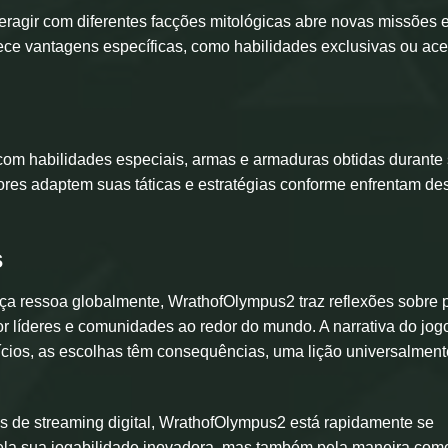
nteragir com diferentes facções mitológicas abre novas missões 
rece vantagens específicas, como habilidades exclusivas ou ac
om habilidades especiais, armas e armaduras obtidas durante
ores adaptem suas táticas e estratégias conforme enfrentam de
s
stiça ressoa globalmente, WrathofOlympus2 traz reflexões sobre 
r líderes e comunidades ao redor do mundo. A narrativa do jog
cios, as escolhas têm consequências, uma lição universalment
s de streaming digital, WrathofOlympus2 está rapidamente se
la sua jogabilidade inovadora, mas também pela maneira com