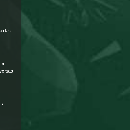
a das
em
iversas
es
.