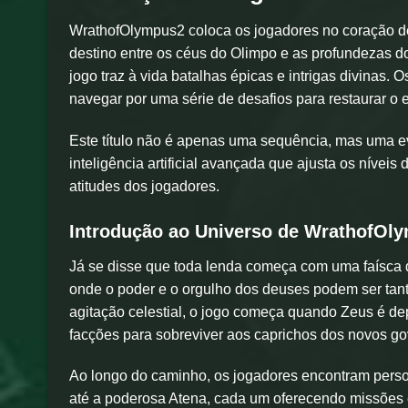
WrathofOlympus2 coloca os jogadores no coração d
destino entre os céus do Olimpo e as profundezas do
jogo traz à vida batalhas épicas e intrigas divina
navegar por uma série de desafios para restaurar o e
Este título não é apenas uma sequência, mas uma ev
inteligência artificial avançada que ajusta os níve
atitudes dos jogadores.
Introdução ao Universo de WrathofOl
Já se disse que toda lenda começa com uma faísca
onde o poder e o orgulho dos deuses podem ser ta
agitação celestial, o jogo começa quando Zeus é de
facções para sobreviver aos caprichos dos novos go
Ao longo do caminho, os jogadores encontram pers
até a poderosa Atena, cada um oferecendo missões e 